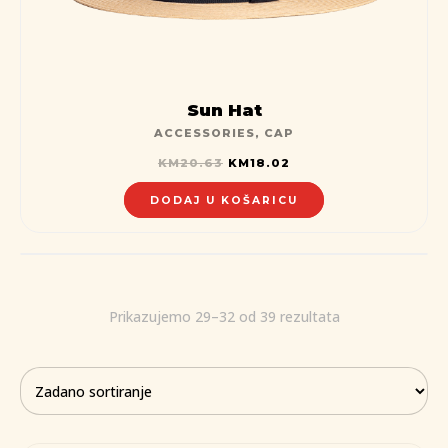
Sun Hat
ACCESSORIES
,
CAP
KM
20.63
KM
18.02
DODAJ U KOŠARICU
Prikazujemo 29–32 od 39 rezultata