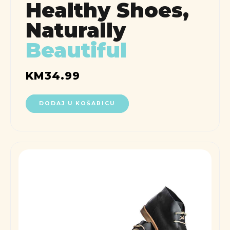
Healthy Shoes,
Naturally
Beautiful
KM
34.99
DODAJ U KOŠARICU