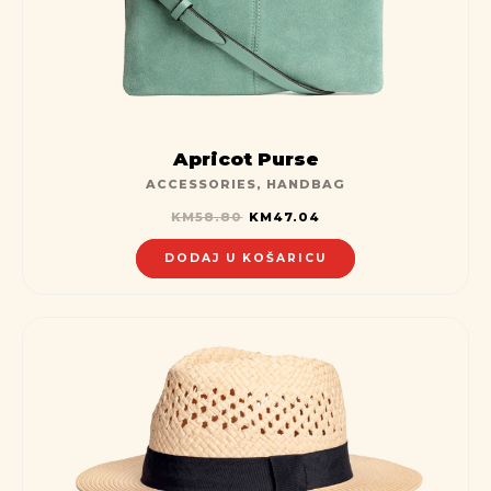
Apricot Purse
ACCESSORIES
,
HANDBAG
KM
58.80
KM
47.04
DODAJ U KOŠARICU