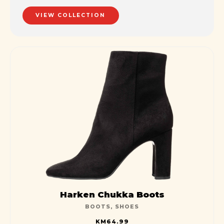
streamlined cloud solution.
VIEW COLLECTION
Harken Chukka Boots
BOOTS
,
SHOES
KM
64.99