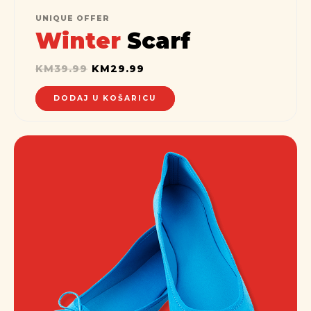
UNIQUE OFFER
Winter
Scarf
KM
39.99
KM
29.99
DODAJ U KOŠARICU