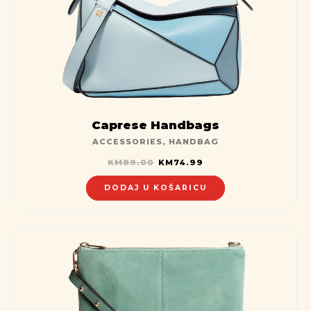
Caprese Handbags
ACCESSORIES
,
HANDBAG
KM
89.00
KM
74.99
DODAJ U KOŠARICU