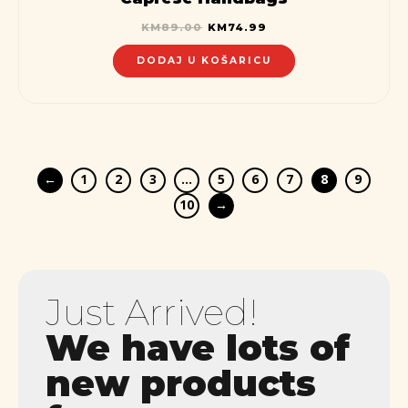
KM
89.00
KM
74.99
DODAJ U KOŠARICU
←
1
2
3
…
5
6
7
8
9
10
→
Just Arrived!
We have lots of
new products