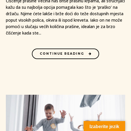
Čišćenje prašine Većina nas briše prašinu krpama, ali stručnjaci
kažu da su najbolja opcija pomagala kao što je ‘praško’ na
držaču. Njime ćete lakše i brže doći do teže dostupnih mjesta
poput visokih polica, okvira ili ispod kreveta. Iako on ne može
pomoći u slučaju većih količina prašine, idealan je za brzo
čišćenje kada ste...
CONTINUE READING
Izaberite jezik