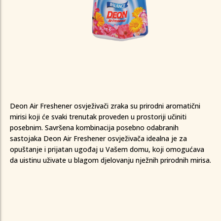
Deon Air Freshener osvježivači zraka su prirodni aromatični
mirisi koji će svaki trenutak proveden u prostoriji učiniti
posebnim. Savršena kombinacija posebno odabranih
0
0
0
0
0
sastojaka Deon Air Freshener osvježivača idealna je za
1
1
1
1
0
1
opuštanje i prijatan ugođaj u Vašem domu, koji omogućava
0
2
2
2
2
0
1
2
da uistinu uživate u blagom djelovanju nježnih prirodnih mirisa.
1
0
3
3
3
3
1
2
3
2
1
4
4
4
4
2
3
4
3
2
5
5
5
5
3
4
0
5
4
3
6
6
6
6
4
5
1
6
0
0
5
4
7
7
7
7
5
6
2
7
1
1
6
5
8
8
0
0
8
8
6
7
3
8