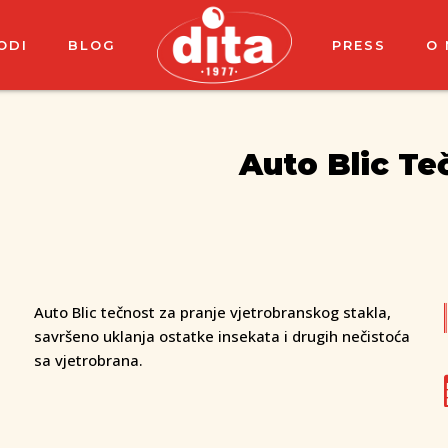
ODI
BLOG
PRESS
O
Auto Blic Te
Auto Blic tečnost za pranje vjetrobranskog stakla,
savršeno uklanja ostatke insekata i drugih nečistoća
sa vjetrobrana.