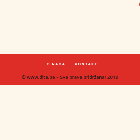
O NAMA
KONTAKT
© www.dita.ba – Sva prava pridržana! 2019