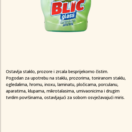
Ostavlja staklo, prozore i zrcala besprijekorno čistim.
Pogodan za upotrebu na staklu, prozorima, toniranom staklu,
0
0
0
0
0
0
ogledalima, hromu, inoxu, laminatu, pločicama, porculanu,
1
1
1
1
1
1
aparatima, klupama, mikrotalasima, umivaonicima i drugim
0
2
2
2
2
0
2
2
tvrdim površinama, ostavljajući za sobom osvježavajući miris.
1
0
3
3
3
3
1
3
3
2
1
4
4
4
4
2
4
4
3
2
5
5
5
5
3
5
5
4
3
6
6
6
6
4
0
6
6
0
0
5
4
7
7
7
7
5
1
7
7
1