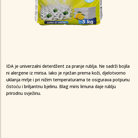
IDA je univerzalni deterdžent za pranje rublja. Ne sadrži bojila
ni alergene iz mirisa. Iako je nježan prema koži, djelotvorno
0
0
0
0
0
uklanja mrlje i pri nižim temperaturama te osigurava potpunu
1
1
1
1
1
čistoću i briljantnu bjelinu. Blag miris limuna daje rublju
0
2
2
2
2
2
prirodnu svježinu.
1
0
3
3
3
3
3
2
1
4
4
4
4
4
3
2
5
5
5
5
5
4
3
6
6
6
6
6
0
5
4
7
7
7
7
7
0
0
1
6
5
8
8
0
0
8
8
0
8
1
1
2
7
6
9
9
1
1
9
9
1
9
2
2