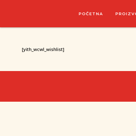
POČETNA
PROIZV
[yith_wcwl_wishlist]