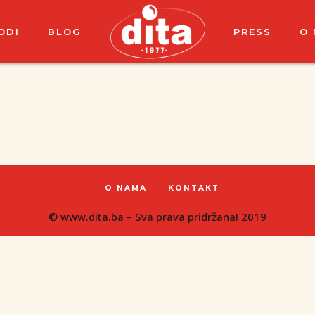
ODI
BLOG
PRESS
O
O NAMA
KONTAKT
© www.dita.ba – Sva prava pridržana! 2019