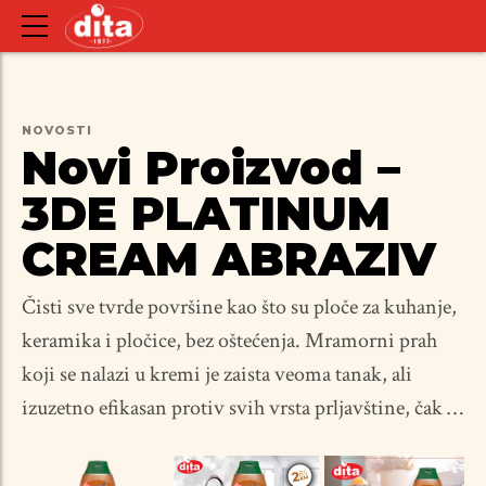
NOVOSTI
Novi Proizvod –
3DE PLATINUM
CREAM ABRAZIV
Čisti sve tvrde površine kao što su ploče za kuhanje,
keramika i pločice, bez oštećenja. Mramorni prah
koji se nalazi u kremi je zaista veoma tanak, ali
izuzetno efikasan protiv svih vrsta prljavštine, čak i
najtvrdokornijih. Krema je takođe aktivna u zaštiti
delikatnih metalnih delova.