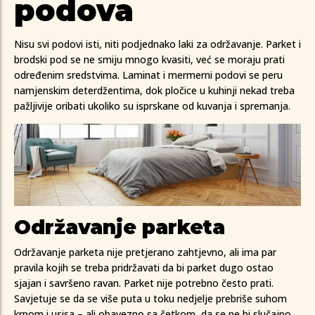
podova
Nisu svi podovi isti, niti podjednako laki za održavanje. Parket i
brodski pod se ne smiju mnogo kvasiti, već se moraju prati
određenim sredstvima. Laminat i mermerni podovi se peru
namjenskim deterdžentima, dok pločice u kuhinji nekad treba
pažljivije oribati ukoliko su isprskane od kuvanja i spremanja.
Održavanje parketa
Održavanje parketa nije pretjerano zahtjevno, ali ima par
pravila kojih se treba pridržavati da bi parket dugo ostao
sjajan i savršeno ravan. Parket nije potrebno često prati.
Savjetuje se da se više puta u toku nedjelje prebriše suhom
krpom i usisa – ali obavezno sa četkom, da se ne bi slučajno