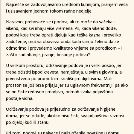
Najčešće se zadovoljavamo urednom kuhinjom, pranjem veša
i usisavanjem jednom tokom radne nedjelje.
Naravno, prebrisaće se i podovi, ali to može da sačeka i
vikend, kad svi imaju više vremena. Ali, kada vikend dođe,
podovi koje treba oprati djeluju kao teška kazna i preveliko
zaduženje, mučna obaveza onda kada samo želimo da se
odmorimo i provedemo kvalitetno vrijeme sa porodicom – i
zašto sad ribanje, pranje, brisanje podova?
U velikom prostoru, održavanje podova je i veliki posao, jer
treba očistiti ispod kreveta, namještaja, u svim uglovima, a
prvenstveno po prometnim središnjim dijelovima. Mali
prostori se još brže prljaju jer su uglavnom frekventniji, pa ako
se ne čiste redovno i marljivo, odmah svaka prljavština
postaje vidna.
Održavanje podova je prijesudno za održavanje higijene
doma, jer se odatle, ukoliko nisu čisti, sva prljavština raznosi
po cijeloj kući ili stanu.
Pri tom, podovi su najveće i najizloženije površine u domu.