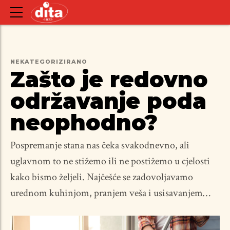
NEKATEGORIZIRANO
Zašto je redovno
održavanje poda
neophodno?
Pospremanje stana nas čeka svakodnevno, ali
uglavnom to ne stižemo ili ne postižemo u cjelosti
kako bismo željeli. Najčešće se zadovoljavamo
urednom kuhinjom, pranjem veša i usisavanjem
jednom tokom radne nedjelje. Naravno, prebrisaće
se i podovi, ali to može da sačeka i vikend, kad svi