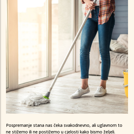
imaju više vremena. Ali, kada vikend dođe, podovi
koje treba...
Pospremanje stana nas čeka svakodnevno, ali uglavnom to
ne stižemo ili ne postižemo u cjelosti kako bismo željeli.