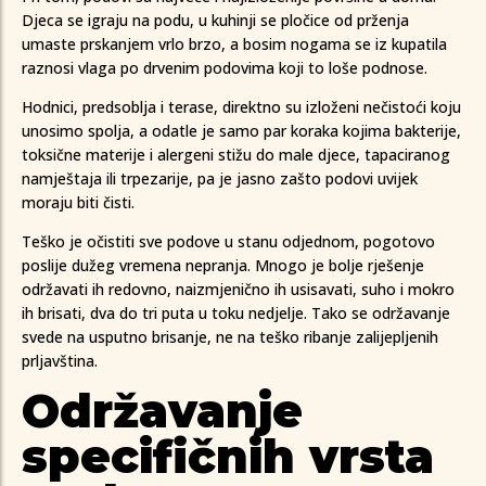
Djeca se igraju na podu, u kuhinji se pločice od prženja
umaste prskanjem vrlo brzo, a bosim nogama se iz kupatila
raznosi vlaga po drvenim podovima koji to loše podnose.
Hodnici, predsoblja i terase, direktno su izloženi nečistoći koju
unosimo spolja, a odatle je samo par koraka kojima bakterije,
toksične materije i alergeni stižu do male djece, tapaciranog
namještaja ili trpezarije, pa je jasno zašto podovi uvijek
moraju biti čisti.
Teško je očistiti sve podove u stanu odjednom, pogotovo
poslije dužeg vremena nepranja. Mnogo je bolje rješenje
održavati ih redovno, naizmjenično ih usisavati, suho i mokro
ih brisati, dva do tri puta u toku nedjelje. Tako se održavanje
svede na usputno brisanje, ne na teško ribanje zalijepljenih
prljavština.
Održavanje
specifičnih vrsta