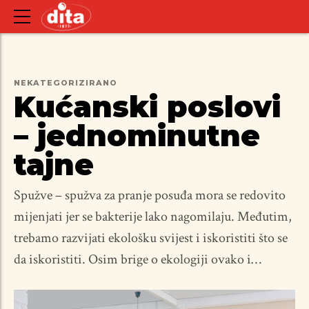
NEKATEGORIZIRANO
Kućanski poslovi
– jednominutne
tajne
Spužve – spužva za pranje posuđa mora se redovito
mijenjati jer se bakterije lako nagomilaju. Međutim,
trebamo razvijati ekološku svijest i iskoristiti što se
da iskoristiti. Osim brige o ekologiji ovako i
štedimo. Dakle, mikrovalna pećnica može se
upotrijebiti kako bi se ubile bakterije na spužvi za