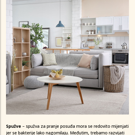
pranje. Vlažnu (nikada suhu!) spužvu stavite na
najjaču...
Spužve
– spužva za pranje posuđa mora se redovito mijenjati
jer se bakterije lako nagomilaju. Međutim, trebamo razvijati