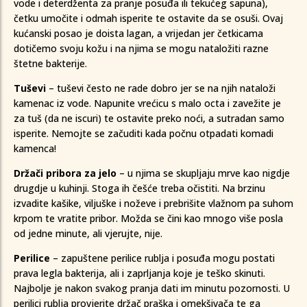
vode i deterdženta za pranje posuđa ili tekućeg sapuna),
četku umočite i odmah isperite te ostavite da se osuši. Ovaj
kućanski posao je doista lagan, a vrijedan jer četkicama
dotičemo svoju kožu i na njima se mogu nataložiti razne
štetne bakterije.
Tuševi
– tuševi često ne rade dobro jer se na njih nataloži
kamenac iz vode. Napunite vrećicu s malo octa i zavežite je
za tuš (da ne iscuri) te ostavite preko noći, a sutradan samo
isperite. Nemojte se začuditi kada počnu otpadati komadi
kamenca!
Držači pribora za jelo
– u njima se skupljaju mrve kao nigdje
drugdje u kuhinji. Stoga ih češće treba očistiti. Na brzinu
izvadite kašike, viljuške i noževe i prebrišite vlažnom pa suhom
krpom te vratite pribor. Možda se čini kao mnogo više posla
od jedne minute, ali vjerujte, nije.
Perilice
– zapuštene perilice rublja i posuđa mogu postati
prava legla bakterija, ali i zaprljanja koje je teško skinuti.
Najbolje je nakon svakog pranja dati im minutu pozornosti. U
perilici rublja provjerite držač praška i omekšivača te ga