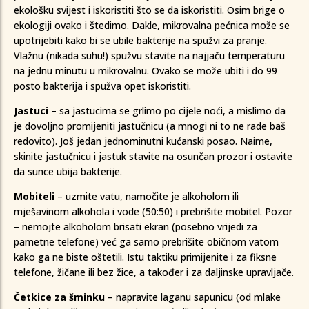
ekološku svijest i iskoristiti što se da iskoristiti. Osim brige o
ekologiji ovako i štedimo. Dakle, mikrovalna pećnica može se
upotrijebiti kako bi se ubile bakterije na spužvi za pranje.
Vlažnu (nikada suhu!) spužvu stavite na najjaču temperaturu
na jednu minutu u mikrovalnu. Ovako se može ubiti i do 99
posto bakterija i spužva opet iskoristiti.
Jastuci
– sa jastucima se grlimo po cijele noći, a mislimo da
je dovoljno promijeniti jastučnicu (a mnogi ni to ne rade baš
redovito). Još jedan jednominutni kućanski posao. Naime,
skinite jastučnicu i jastuk stavite na osunčan prozor i ostavite
da sunce ubija bakterije.
Mobiteli
– uzmite vatu, namočite je alkoholom ili
mješavinom alkohola i vode (50:50) i prebrišite mobitel. Pozor
– nemojte alkoholom brisati ekran (posebno vrijedi za
pametne telefone) već ga samo prebrišite običnom vatom
kako ga ne biste oštetili. Istu taktiku primijenite i za fiksne
telefone, žičane ili bez žice, a također i za daljinske upravljače.
Četkice za šminku
– napravite laganu sapunicu (od mlake