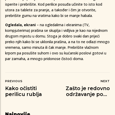
isperite i prebrišite. Kod perilice posuđa učinite to isto kod
utora za tablete za pranje, a također i čim je otvorite,
prebrišite gumu na vratima kako bi se manje habala.
Ogledala, ekrani
– na ogledalima i ekranima (TV,
kompjuterima) prašina se skuplja i vidljiva je kao na nijednom
drugom mjestu u domu. Stoga je dobro svaki dan prijeći
preko njih kako bi se uklonila prašina, a na to ne odlazi mnogo
vremena, samo minuta ili čak manje. Prebrišite vlažnom
krpom pa posušite suhom i ovo su kućanski poslovi gotovi u
par zamaha, a mnogo pridonose čistoći doma.
PREVIOUS
NEXT
Kako očistiti
Zašto je redovno
perilicu rublja
održavanje poda
neophodno?
Najnovije