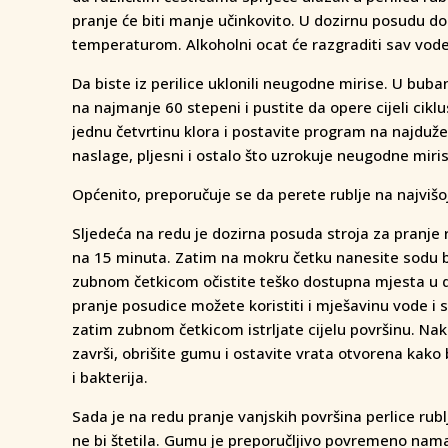
pranje će biti manje učinkovito. U dozirnu posudu do
temperaturom. Alkoholni ocat će razgraditi sav voden
Da biste iz perilice uklonili neugodne mirise. U bub
na najmanje 60 stepeni i pustite da opere cijeli ci
jednu četvrtinu klora i postavite program na najduže
naslage, pljesni i ostalo što uzrokuje neugodne miris
Općenito, preporučuje se da perete rublje na najvišoj t
Sljedeća na redu je dozirna posuda stroja za pranje 
na 15 minuta. Zatim na mokru četku nanesite sodu bi
zubnom četkicom očistite teško dostupna mjesta u doz
pranje posudice možete koristiti i mješavinu vode i s
zatim zubnom četkicom istrljate cijelu površinu. Nako
završi, obrišite gumu i ostavite vrata otvorena kako
i bakterija.
Sada je na redu pranje vanjskih površina perlice ru
ne bi štetila. Gumu je preporučljivo povremeno namaz