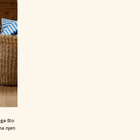
oga što
 na njen