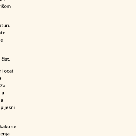
jvišom
aturu
ate
ve
čist.
ni ocat
a
 Za
, a
da
pljesni
 kako se
ćenja