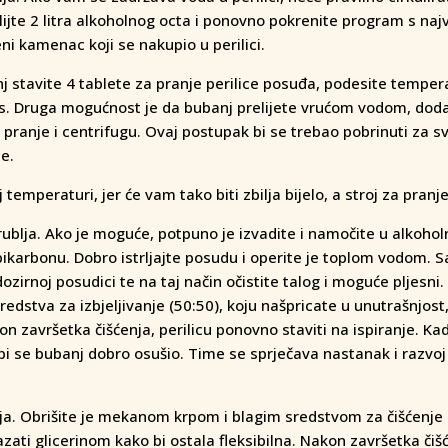
lijte 2 litra alkoholnog octa i ponovno pokrenite program s na
i kamenac koji se nakupio u perilici.
anj stavite 4 tablete za pranje perilice posuđa, podesite temper
klus. Druga mogućnost je da bubanj prelijete vrućom vodom, dod
 pranje i centrifugu. Ovaj postupak bi se trebao pobrinuti za s
e.
emperaturi, jer će vam tako biti zbilja bijelo, a stroj za pranje 
rublja. Ako je moguće, potpuno je izvadite i namočite u alkohol
karbonu. Dobro istrljajte posudu i operite je toplom vodom. S
irnoj posudici te na taj način očistite talog i moguće pljesni.
redstva za izbjeljivanje (50:50), koju našpricate u unutrašnjost
n završetka čišćenja, perilicu ponovno staviti na ispiranje. Ka
 bi se bubanj dobro osušio. Time se sprječava nastanak i razvoj 
blja. Obrišite je mekanom krpom i blagim sredstvom za čišćenje
ati glicerinom kako bi ostala fleksibilna. Nakon završetka čiš