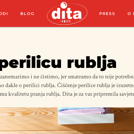
ODI
BLOG
PRESS
O
perilicu rublja
zanemarimo i ne čistimo, jer smatramo da to nije potrebn
 dakle o perilici rublja. Čišćenje perilice rublja je izuzet
mu kvalitetu pranja rublja. Dita je za vas pripremila savjete