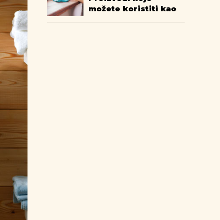
možete koristiti kao
dezinfekciona
sredstva