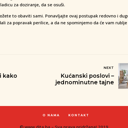
 ladicu za doziranje, da se osuši.
 možete to obaviti sami. Ponavljajte ovaj postupak redovno i du
dali za popravak perilice, a da ne spominjemo da će vam rublje 
NEXT
i kako
Kućanski poslovi –
jednominutne tajne
O NAMA
KONTAKT
© www.dita.ba – Sva prava pridržana! 2019