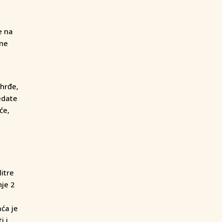
e na
 ne
 hrđe,
edate
će,
itre
nje 2
aća je
i i