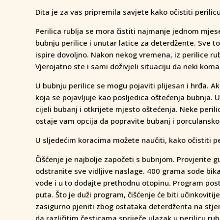
Dita je za vas pripremila savjete kako očistiti perilicu
Perilica rublja se mora čistiti najmanje jednom mjes
bubnju perilice i unutar latice za deterdžente. Sve to
ispire dovoljno. Nakon nekog vremena, iz perilice rub
Vjerojatno ste i sami doživjeli situaciju da neki ko
U bubnju perilice se mogu pojaviti plijesan i hrđa. A
koja se pojavljuje kao posljedica oštećenja bubnja. 
cijeli bubanj i otkrijete mjesto oštećenja. Neke peri
ostaje vam opcija da popravite bubanj i porculansk
U sljedećim koracima možete naučiti, kako očistiti 
Čišćenje je najbolje započeti s bubnjom. Provjerite g
odstranite sve vidljive naslage. 400 grama sode bikar
vode i u to dodajte prethodnu otopinu. Program post
puta. Što je duži program, čišćenje će biti učinkovitije
zasigurno pjeniti zbog ostataka deterdženta na stjen
da različitim česticama spriječe ulazak u perilicu rubl