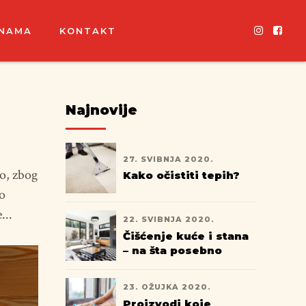
 NAMA
KONTAKT
Najnovije
27. SVIBNJA 2020.
o, zbog
Kako očistiti tepih?
no
...
22. SVIBNJA 2020.
Čišćenje kuće i stana
– na šta posebno
treba obratiti pažnju?
23. OŽUJKA 2020.
Proizvodi koje