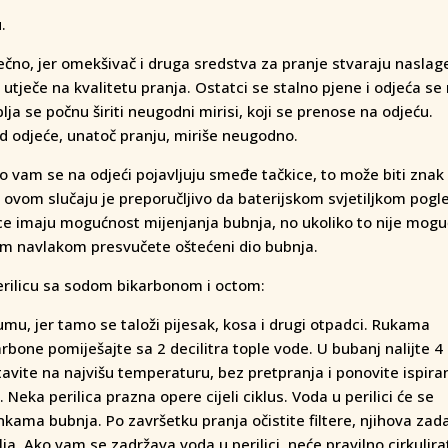
.
ečno, jer omekšivač i druga sredstva za pranje stvaraju naslag
 utječe na kvalitetu pranja. Ostatci se stalno pjene i odjeća se
lja se počnu širiti neugodni mirisi, koji se prenose na odjeću.
mad odjeće, unatoč pranju, miriše neugodno.
ko vam se na odjeći pojavljuju smeđe tačkice, to može biti znak
U ovom slučaju je preporučljivo da baterijskom svjetiljkom pogl
lice imaju mogućnost mijenjanja bubnja, no ukoliko to nije mogu
om navlakom presvučete oštećeni dio bubnja.
perilicu sa sodom bikarbonom i octom:
umu, jer tamo se taloži pijesak, kosa i drugi otpadci. Rukama
bone pomiješajte sa 2 decilitra tople vode. U bubanj nalijte 4 l
avite na najvišu temperaturu, bez pretpranja i ponovite ispira
. Neka perilica prazna opere cijeli ciklus. Voda u perilici će se
kama bubnja. Po završetku pranja očistite filtere, njihova zad
ja. Ako vam se zadržava voda u perilici, neće pravilno cirkulirat