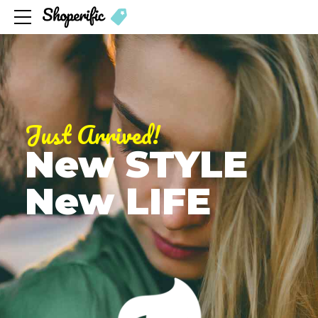
Just Arrived!
New STYLE
New LIFE