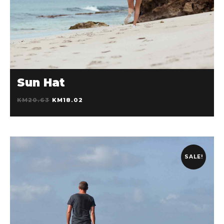
DODAJ U KOŠARICU
Sun Hat
KM
20.63
KM
18.02
SALE!