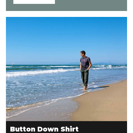
KM
41.98
DODAJ U KOŠARICU
Button Down Shirt