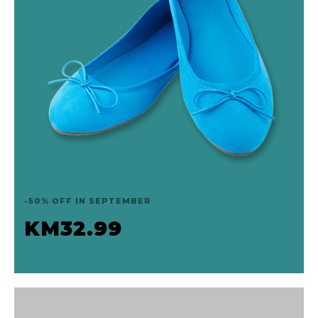
-50% OFF IN SEPTEMBER
Royal Blue Flats
DODAJ U KOŠARICU
-50% OFF IN SEPTEMBER
KM
32.99