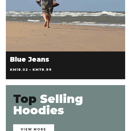
KM
18.02
KM
78.99
POGLEDAJ PROIZVODE
Blue Jeans
KM
18.02
–
KM
78.99
Top
Selling
Hoodies
VIEW MORE