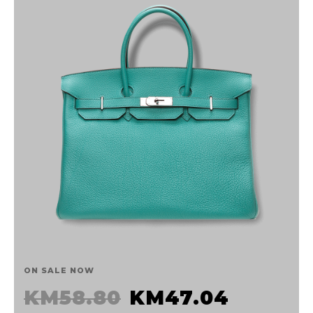
ON SALE NOW
Apricot Purse
DODAJ U KOŠARICU
ON SALE NOW
KM
58.80
KM
47.04