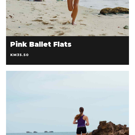
DODAJ U KOŠARICU
Pink Ballet Flats
KM
35.50
KM
20.63
KM
18.02