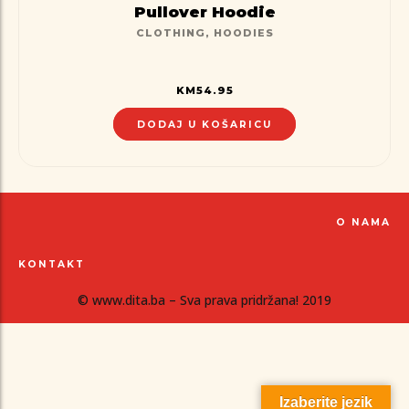
Pullover Hoodie
CLOTHING
,
HOODIES
KM
54.95
DODAJ U KOŠARICU
O NAMA
KONTAKT
© www.dita.ba – Sva prava pridržana! 2019
Izaberite jezik