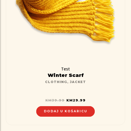
Test
Winter Scarf
CLOTHING
,
JACKET
KM
39.99
KM
29.99
DODAJ U KOŠARICU