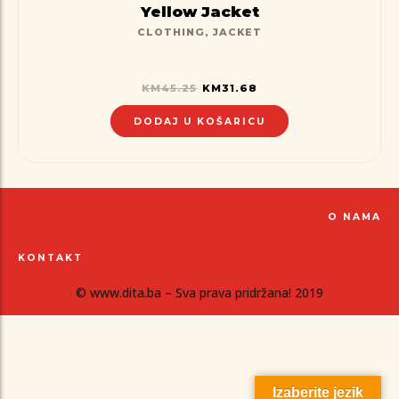
Yellow Jacket
CLOTHING
,
JACKET
KM
45.25
KM
31.68
DODAJ U KOŠARICU
O NAMA
KONTAKT
© www.dita.ba – Sva prava pridržana! 2019
Izaberite jezik