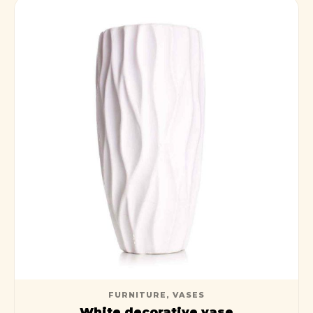
FURNITURE
,
VASES
White decorative vase