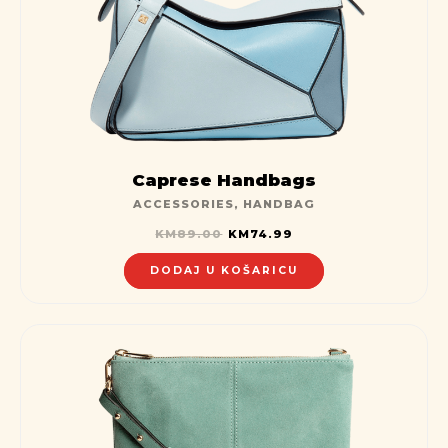
Caprese Handbags
ACCESSORIES
,
HANDBAG
KM
89.00
KM
74.99
DODAJ U KOŠARICU