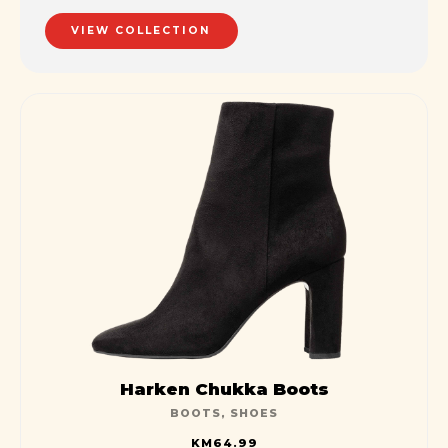
streamlined cloud solution.
VIEW COLLECTION
Harken Chukka Boots
BOOTS
,
SHOES
KM
64.99