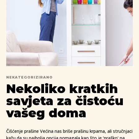
NEKATEGORIZIRANO
Nekoliko kratkih
savjeta za čistoću
vašeg doma
Čišćenje prašine Većina nas briše prašinu krpama, ali stručnjaci
kažu da su najbolja opcija pomagala kao što je ‘praško’ na