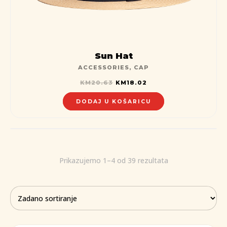
Sun Hat
ACCESSORIES
,
CAP
KM
20.63
KM
18.02
DODAJ U KOŠARICU
Prikazujemo 1–4 od 39 rezultata