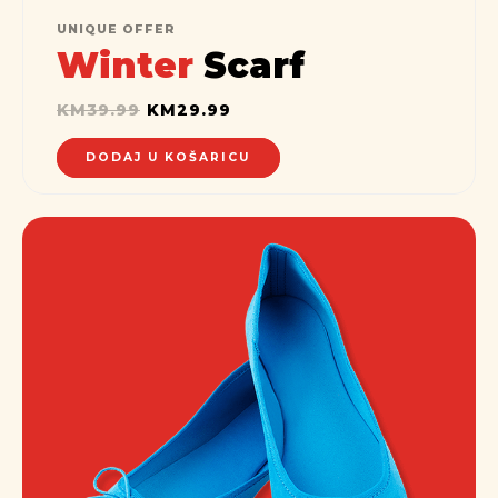
UNIQUE OFFER
Winter
Scarf
KM
39.99
KM
29.99
DODAJ U KOŠARICU