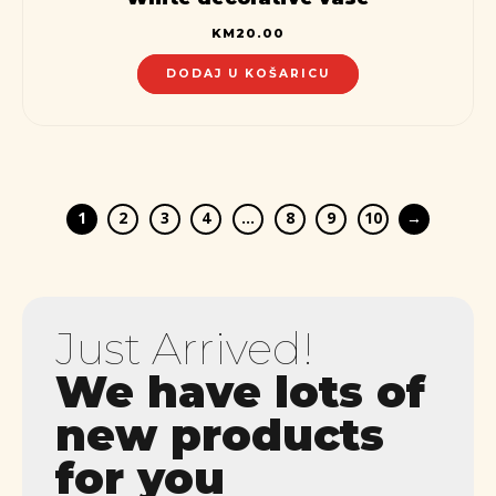
KM
20.00
DODAJ U KOŠARICU
1
2
3
4
…
8
9
10
→
Just Arrived!
We have lots of
new products
for you