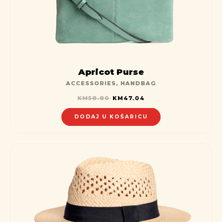
Apricot Purse
ACCESSORIES
,
HANDBAG
KM
58.80
KM
47.04
DODAJ U KOŠARICU