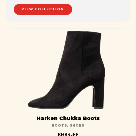
streamlined cloud solution.
VIEW COLLECTION
Harken Chukka Boots
BOOTS
,
SHOES
KM
64.99