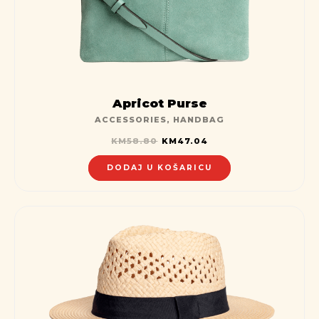
Apricot Purse
ACCESSORIES
,
HANDBAG
KM
58.80
KM
47.04
DODAJ U KOŠARICU