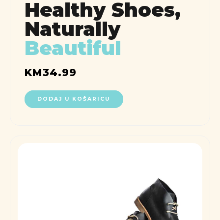
Healthy Shoes,
Naturally
Beautiful
KM
34.99
DODAJ U KOŠARICU