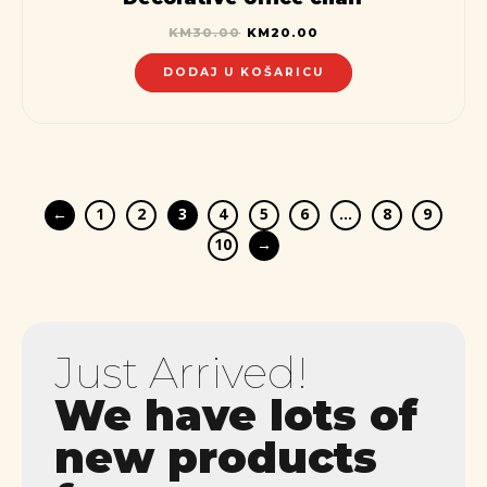
KM
30.00
KM
20.00
DODAJ U KOŠARICU
←
1
2
3
4
5
6
…
8
9
10
→
Just Arrived!
We have lots of
new products