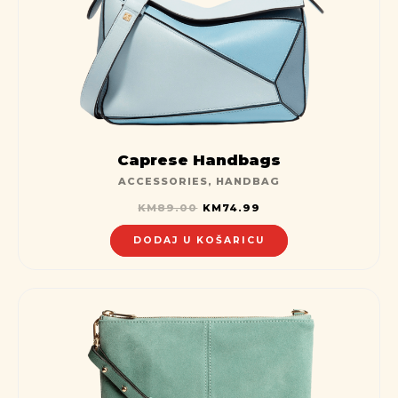
Caprese Handbags
ACCESSORIES
,
HANDBAG
KM
89.00
KM
74.99
DODAJ U KOŠARICU