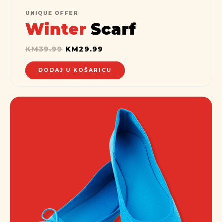
UNIQUE OFFER
Winter
Scarf
KM
39.99
KM
29.99
DODAJ U KOŠARICU