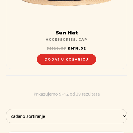
Sun Hat
ACCESSORIES
,
CAP
KM
20.63
KM
18.02
DODAJ U KOŠARICU
Prikazujemo 9–12 od 39 rezultata