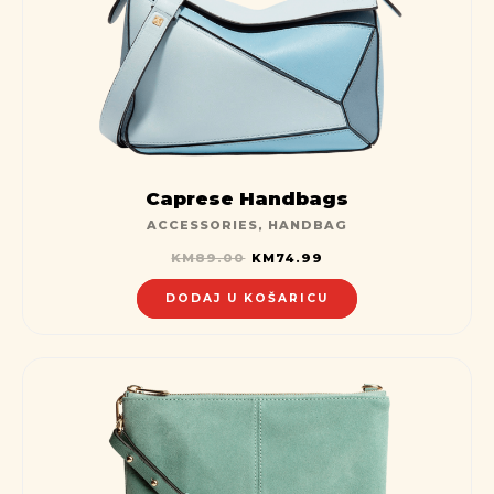
Caprese Handbags
ACCESSORIES
,
HANDBAG
KM
89.00
KM
74.99
DODAJ U KOŠARICU