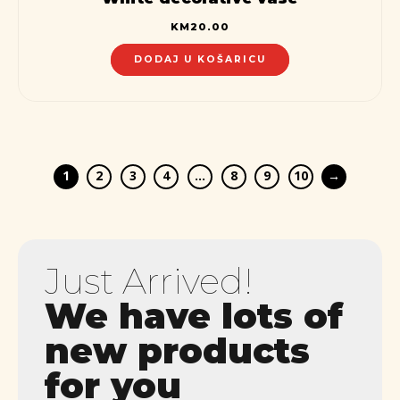
KM
20.00
DODAJ U KOŠARICU
1
2
3
4
…
8
9
10
→
Just Arrived!
We have lots of
new products
for you