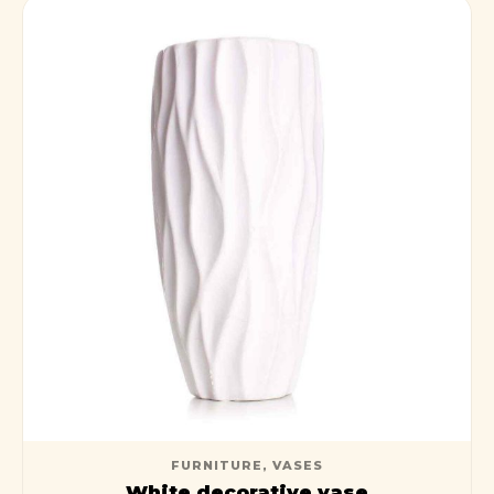
FURNITURE
,
VASES
White decorative vase