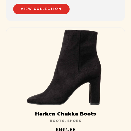
streamlined cloud solution.
VIEW COLLECTION
Harken Chukka Boots
BOOTS
,
SHOES
KM
64.99