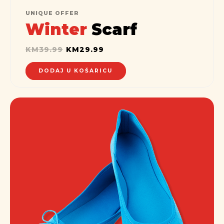
UNIQUE OFFER
Winter
Scarf
KM
39.99
KM
29.99
DODAJ U KOŠARICU