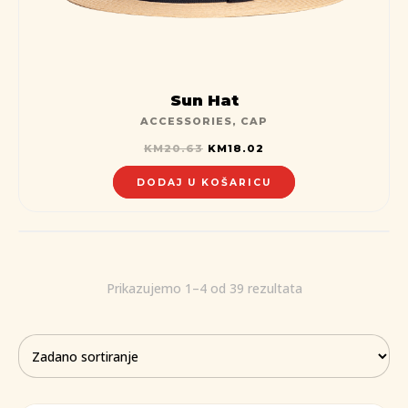
Sun Hat
ACCESSORIES
,
CAP
KM
20.63
KM
18.02
DODAJ U KOŠARICU
Prikazujemo 1–4 od 39 rezultata