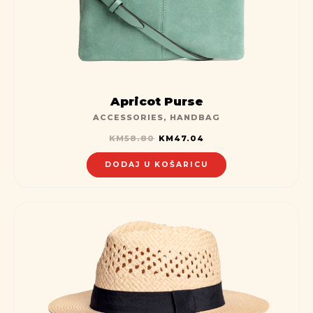
Apricot Purse
ACCESSORIES
,
HANDBAG
KM
58.80
KM
47.04
DODAJ U KOŠARICU